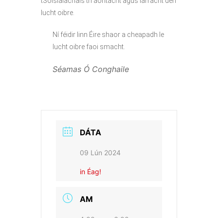
tSóisialachais trí aontacht agus iarracht den
lucht oibre.
Ní féidir linn Éire shaor a cheapadh le
lucht oibre faoi smacht.
Séamas Ó Conghaile
DÁTA
09 Lún 2024
in Éag!
AM