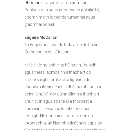
Dhomhnaill
agus is iar-ghníomhaí
Poblachtach agus príosúnach polaitiúil é,
chomh maith le ceardchumannaí agus
gníomhaí pobail.
Eugene McCartan
Tá Eugene ina bhall le fada an lá de Pháirtí
Cumannach na hÉireann.
Ní féidir le hoibrithe na hÉireann, thuaidh
agus theas, acmhainn a thabhairt do
straitéis éighníomhach a ligfeadh do
dhaoine eile cinneadh a dhéanamh faoinár
gcinniúint. Ní mór dúinn éilimh a thabhairt
chun cinn agus straitéisí a fhorbairt a
chuireann leasanna lucht oibre chun
tosaigh. Ní mór dúinn tógáil ar son na
hAontachta, an Neamhspleáchais agus an