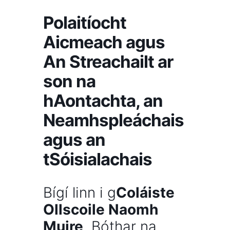
Polaitíocht
Aicmeach agus
An Streachailt ar
son na
hAontachta, an
Neamhspleáchais
agus an
tSóisialachais
Bígí linn i g
Coláiste
Ollscoile Naomh
Muire
, Bóthar na