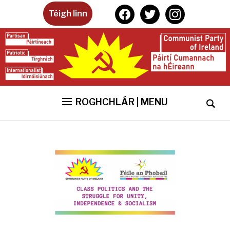
facebook
twitter
instagram
Téigh linn
ROGHCHLÁR | MENU