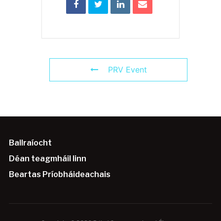
PRV Event
Ballraíocht
Déan teagmháil linn
Beartas Príobháideachais