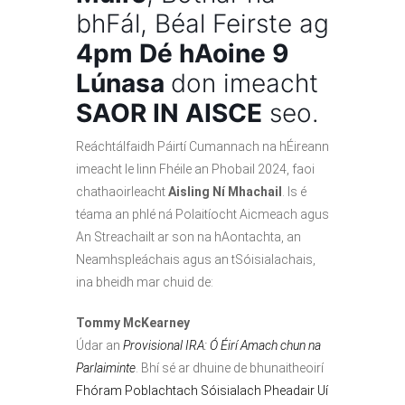
bhFál, Béal Feirste ag
4pm Dé hAoine 9
Lúnasa
don imeacht
SAOR IN AISCE
seo.
Reáchtálfaidh Páirtí Cumannach na hÉireann
imeacht le linn Fhéile an Phobail 2024, faoi
chathaoirleacht
Aisling Ní Mhachail
. Is é
téama an phlé ná Polaitíocht Aicmeach agus
An Streachailt ar son na hAontachta, an
Neamhspleáchais agus an tSóisialachais,
ina bheidh mar chuid de:
Tommy McKearney
Údar an
Provisional IRA: Ó Éirí Amach chun na
Parlaiminte
. Bhí sé ar dhuine de bhunaitheoirí
Fhóram Poblachtach Sóisialach Pheadair Uí