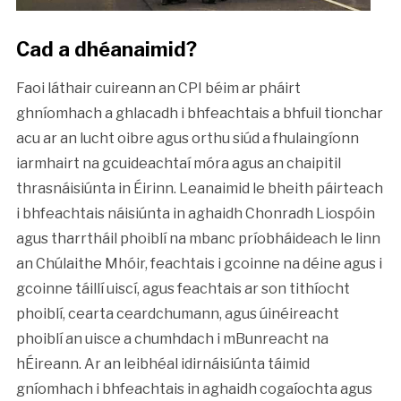
Cad a dhéanaimid?
Faoi láthair cuireann an CPI béim ar pháirt
ghníomhach a ghlacadh i bhfeachtais a bhfuil tionchar
acu ar an lucht oibre agus orthu siúd a fhulaingíonn
iarmhairt na gcuideachtaí móra agus an chaipitil
thrasnáisiúnta in Éirinn. Leanaimid le bheith páirteach
i bhfeachtais náisiúnta in aghaidh Chonradh Liospóin
agus tharrtháil phoiblí na mbanc príobháideach le linn
an Chúlaithe Mhóir, feachtais i gcoinne na déine agus i
gcoinne táillí uiscí, agus feachtais ar son tithíocht
phoiblí, cearta ceardchumann, agus úinéireacht
phoiblí an uisce a chumhdach i mBunreacht na
hÉireann. Ar an leibhéal idirnáisiúnta táimid
gníomhach i bhfeachtais in aghaidh cogaíochta agus