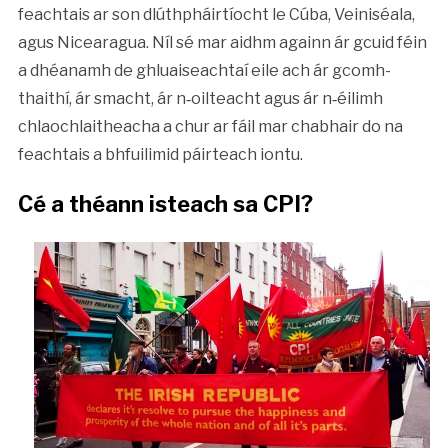
feachtais ar son dlúthpháirtíocht le Cúba, Veiniséala,
agus Nicearagua. Níl sé mar aidhm againn ár gcuid féin
a dhéanamh de ghluaiseachtaí eile ach ár gcomh-
thaithí, ár smacht, ár n‑oilteacht agus ár n‑éilimh
chlaochlaitheacha a chur ar fáil mar chabhair do na
feachtais a bhfuilimid páirteach iontu.
Cé a théann isteach sa CPI?