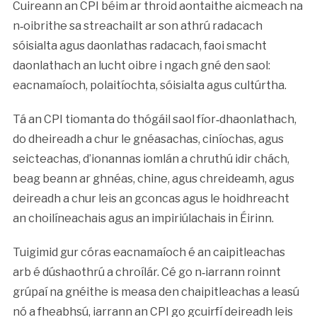
Cuireann an CPI béim ar throid aontaithe aicmeach na
n‑oibrithe sa streachailt ar son athrú radacach
sóisialta agus daonlathas radacach, faoi smacht
daonlathach an lucht oibre i ngach gné den saol:
eacnamaíoch, polaitíochta, sóisialta agus cultúrtha.
Tá an CPI tiomanta do thógáil saol fíor‑dhaonlathach,
do dheireadh a chur le gnéasachas, ciníochas, agus
seicteachas, d’ionannas iomlán a chruthú idir chách,
beag beann ar ghnéas, chine, agus chreideamh, agus
deireadh a chur leis an gconcas agus le hoidhreacht
an choilíneachais agus an impiriúlachais in Éirinn.
Tuigimid gur córas eacnamaíoch é an caipitleachas
arb é dúshaothrú a chroílár. Cé go n‑iarrann roinnt
grúpaí na gnéithe is measa den chaipitleachas a leasú
nó a fheabhsú, iarrann an CPI go gcuirfí deireadh leis