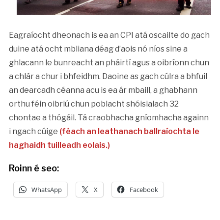
Eagraíocht dheonach is ea an CPI atá oscailte do gach
duine atá ocht mbliana déag d’aois nó níos sine a
ghlacann le bunreacht an pháirtí agus a oibríonn chun
a chlár a chur i bhfeidhm. Daoine as gach cúlra a bhfuil
an dearcadh céanna acu is ea ár mbaill, a ghabhann
orthu féin oibriú chun poblacht shóisialach 32
chontae a thógáil. Tá craobhacha gníomhacha againn
i ngach cúige
(féach an leathanach ballraíochta le
haghaidh tuilleadh eolais.)
Roinn é seo:
WhatsApp
X
Facebook