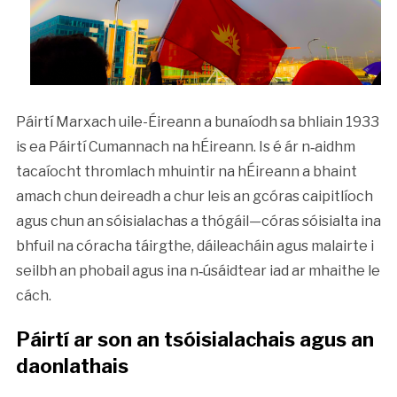
Páirtí Marxach uile-Éireann a bunaíodh sa bhliain 1933
is ea Páirtí Cumannach na hÉireann. Is é ár n‑aidhm
tacaíocht thromlach mhuintir na hÉireann a bhaint
amach chun deireadh a chur leis an gcóras caipitlíoch
agus chun an sóisialachas a thógáil—córas sóisialta ina
bhfuil na córacha táirgthe, dáileacháin agus malairte i
seilbh an phobail agus ina n‑úsáidtear iad ar mhaithe le
cách.
Páirtí ar son an tsóisialachais agus an
daonlathais