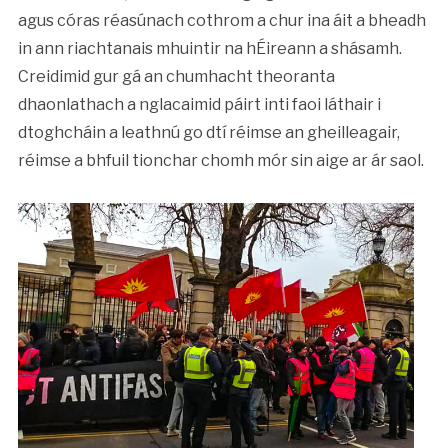
agus córas réasúnach cothrom a chur ina áit a bheadh
in ann riachtanais mhuintir na hÉireann a shásamh.
Creidimid gur gá an chumhacht theoranta
dhaonlathach a nglacaimid páirt inti faoi láthair i
dtoghcháin a leathnú go dtí réimse an gheilleagair,
réimse a bhfuil tionchar chomh mór sin aige ar ár saol.