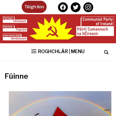
facebook
twitter
instagram
Téigh linn
ROGHCHLÁR | MENU
Fúinne