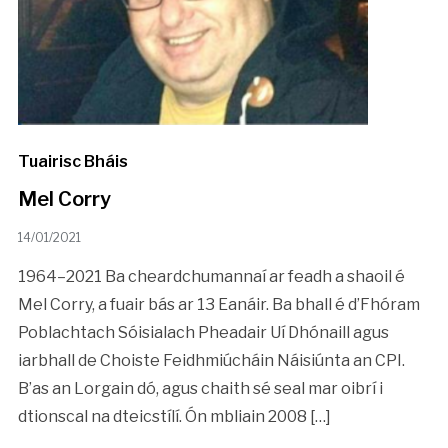
Tuairisc Bháis
Mel Corry
14/01/2021
1964–2021 Ba cheardchumannaí ar feadh a shaoil é
Mel Corry, a fuair bás ar 13 Eanáir. Ba bhall é d’Fhóram
Poblachtach Sóisialach Pheadair Uí Dhónaill agus
iarbhall de Choiste Feidhmiúcháin Náisiúnta an CPI.
B’as an Lorgain dó, agus chaith sé seal mar oibrí i
dtionscal na dteicstílí. Ón mbliain 2008 […]