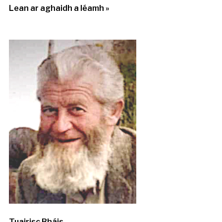
Lean ar aghaidh a léamh »
Tuairisc Bháis