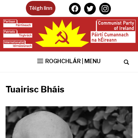
facebook
twitter
instagram
Téigh linn
ROGHCHLÁR | MENU
Tuairisc Bháis