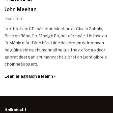
John Meehan
08/04/2020
Is oth leis an CPI bás John Meehan as Cluain Gabhla,
Baile an Róba, Co. Mhaigh Eo, ball dár bpáirtí le fada an
lá. Méala mór dúinn bás duine de dhream deireanach
na glúine sin de chumannaithe tuaithe a d’íoc go daor
as brat dearg an chumannachais, brat an lucht oibre, a
choinneáil os ard.
Lean ar aghaidh a léamh »
Ballraíocht