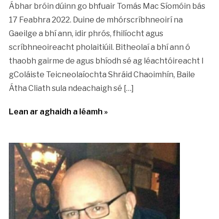
Ábhar bróin dúinn go bhfuair Tomás Mac Síomóin bás
17 Feabhra 2022. Duine de mhórscríbhneoirí na
Gaeilge a bhí ann, idir phrós, fhilíocht agus
scríbhneoireacht pholaitiúil. Bitheolaí a bhí ann ó
thaobh gairme de agus bhíodh sé ag léachtóireacht I
gColáiste Teicneolaíochta Shráid Chaoimhín, Baile
Átha Cliath sula ndeachaigh sé […]
Lean ar aghaidh a léamh »