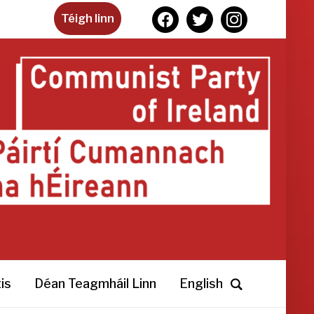
facebook
twitter
instagram
Téigh linn
is
Déan Teagmháil Linn
English