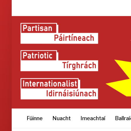
Fúinne
Nuacht
Imeachtaí
Ballra