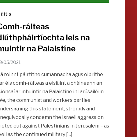
áitis
Comh-ráiteas
dlúthpháirtíochta leis na
muintir na Palaistíne
8/05/2021
á roinnt páirtithe cumannacha agus oibrithe
ar éis comh-ráiteas a eisiúint a cháineann an
‑ionsaí ar mhuintir na Palaistíne in Iarúsailéim.
e, the communist and workers parties
ndersigning this statement, strongly and
nequivocally condemn the Israeli aggression
eted out against Palestinians in Jerusalem – as
ell as the continued military […]