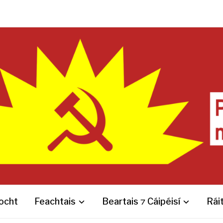
íocht
Feachtais
Beartais ⁊ Cáipéisí
Ráit