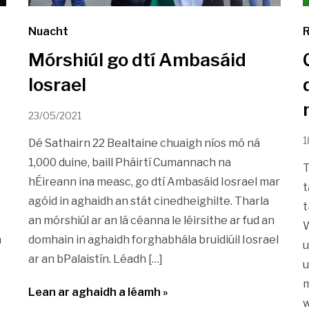
Nuacht
R
Mórshiúl go dtí Ambasáid
Iosrael
23/05/2021
1
Dé Sathairn 22 Bealtaine chuaigh níos mó ná
1,000 duine, baill Pháirtí Cumannach na
T
hÉireann ina measc, go dtí Ambasáid Iosrael mar
t
agóid in aghaidh an stát cinedheighilte. Tharla
t
an mórshiúl ar an lá céanna le léirsithe ar fud an
W
a
domhain in aghaidh forghabhála bruidiúil Iosrael
u
ar an bPalaistín. Léadh […]
u
m
Lean ar aghaidh a léamh »
w