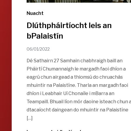
Nuacht
Dlúthpháirtíocht leis an
bPalaistín
06/01/2022
Dé Sathairn 27 Samhain chabhraigh baill an
Pháirtí Chumannaigh le margadh faoi dhíon a
eagrú chun airgead a thiomsú do chruachás
mhuintir na Palaistíne. Tharla an margadh faoi
dhíon i Leabhair Uí Chonaíle i mBarra an
Teampaill. Bhuail líon mór daoine isteach chun 
dtacaíocht daingean do mhuintir na Palaistíne
[…]