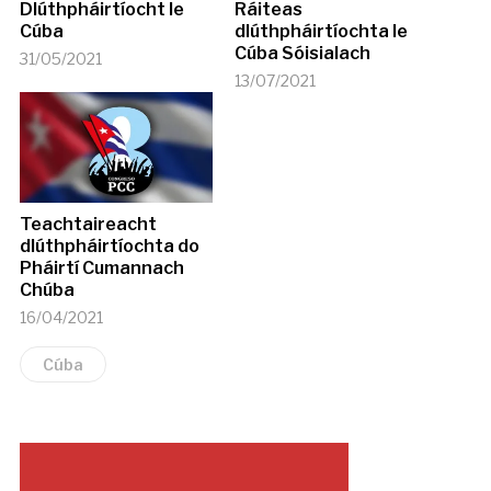
Dlúthpháirtíocht le
Ráiteas
Cúba
dlúthpháirtíochta le
Cúba Sóisialach
31/05/2021
13/07/2021
Teachtaireacht
dlúthpháirtíochta do
Pháirtí Cumannach
Chúba
16/04/2021
Cúba