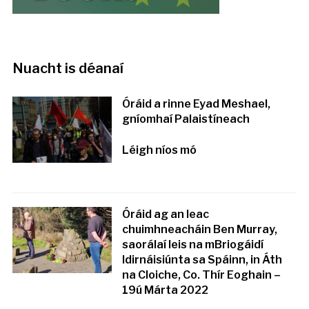
Nuacht is déanaí
Óráid a rinne Eyad Meshael,
gníomhaí Palaistíneach
Léigh níos mó
Óráid ag an leac
chuimhneacháin Ben Murray,
saorálaí leis na mBriogáidí
Idirnáisiúnta sa Spáinn, in Áth
na Cloiche, Co. Thír Eoghain –
19ú Márta 2022