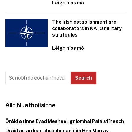
Léigh níos mó
The Irish establishment are
collaborators in NATO military
strategies
Léigh níos mó
Ailt Nuafhoilsithe
Óráid a rinne Eyad Meshael, gníomhaí Palaistíneach
Óráid ag an leac chuimhneacháin Ben Murray,