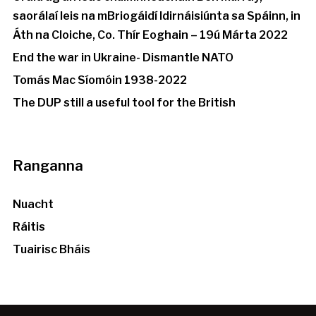
saorálaí leis na mBriogáidí Idirnáisiúnta sa Spáinn, in
Áth na Cloiche, Co. Thír Eoghain – 19ú Márta 2022
End the war in Ukraine- Dismantle NATO
Tomás Mac Síomóin 1938-2022
The DUP still a useful tool for the British
Ranganna
Nuacht
Ráitis
Tuairisc Bháis