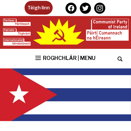
facebook
twitter
instagram
Téigh linn
ROGHCHLÁR | MENU