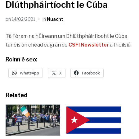
Dlúthpháirtíocht le Cúba
on
14/02/2021
in
Nuacht
Tá Fóram na hÉireann um Dhlúthpháirtíocht le Cúba
tar éis an chéad eagrá​n de
CSFI Newsletter
a fhoilsiú.
Roinn é seo:
WhatsApp
X
Facebook
Related