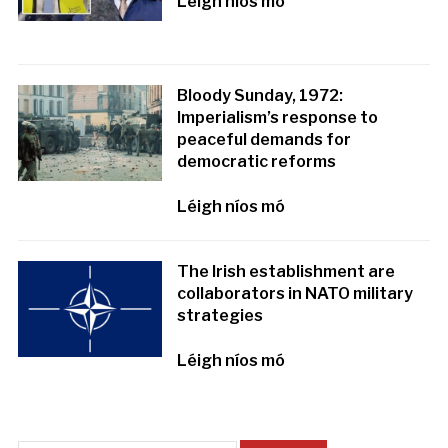
Léigh níos mó
Bloody Sunday, 1972:
Imperialism’s response to
peaceful demands for
democratic reforms
Léigh níos mó
The Irish establishment are
collaborators in NATO military
strategies
Léigh níos mó