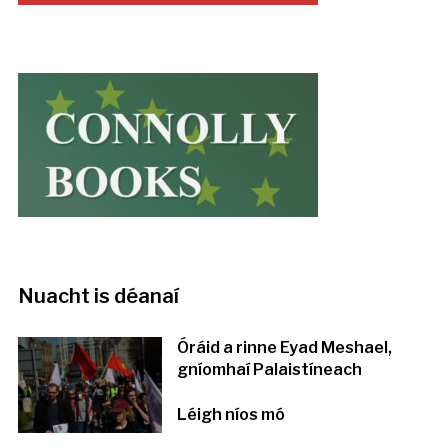
Nuacht is déanaí
Óráid a rinne Eyad Meshael,
gníomhaí Palaistíneach
Léigh níos mó