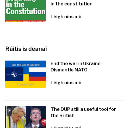
in the constitution
Léigh níos mó
Ráitis is déanaí
End the war in Ukraine-
Dismantle NATO
Léigh níos mó
The DUP still a useful tool for
the British