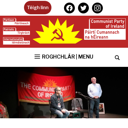
facebook
twitter
instagram
Téigh linn
ROGHCHLÁR | MENU