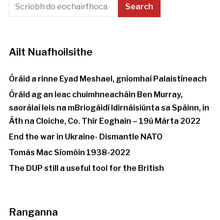
Ailt Nuafhoilsithe
Óráid a rinne Eyad Meshael, gníomhaí Palaistíneach
Óráid ag an leac chuimhneacháin Ben Murray,
saorálaí leis na mBriogáidí Idirnáisiúnta sa Spáinn, in
Áth na Cloiche, Co. Thír Eoghain – 19ú Márta 2022
End the war in Ukraine- Dismantle NATO
Tomás Mac Síomóin 1938-2022
The DUP still a useful tool for the British
Ranganna