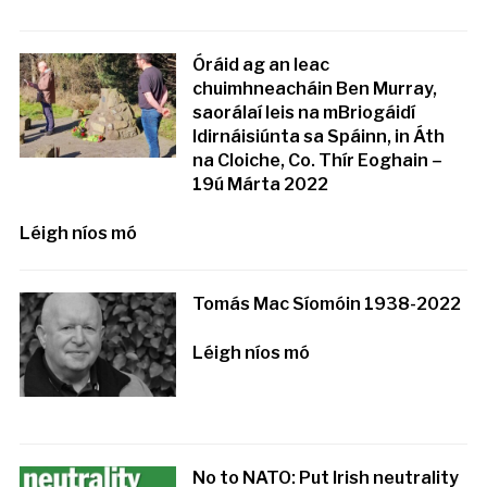
Óráid ag an leac
chuimhneacháin Ben Murray,
saorálaí leis na mBriogáidí
Idirnáisiúnta sa Spáinn, in Áth
na Cloiche, Co. Thír Eoghain –
19ú Márta 2022
Léigh níos mó
Tomás Mac Síomóin 1938-2022
Léigh níos mó
No to NATO: Put Irish neutrality